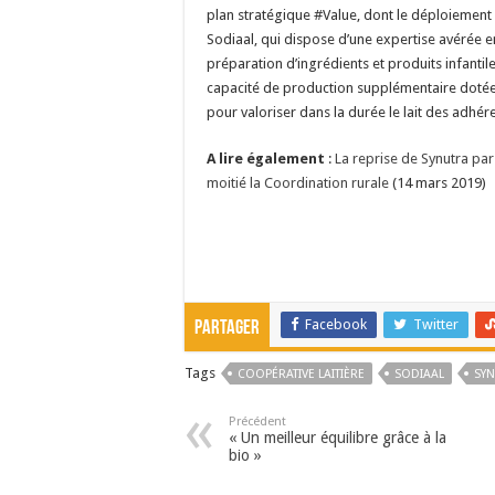
plan stratégique #Value, dont le déploiement 
Sodiaal, qui dispose d’une expertise avérée 
préparation d’ingrédients et produits infantile
capacité de production supplémentaire dotée
pour valoriser dans la durée le lait des adhér
A lire également
:
La reprise de Synutra par
moitié la Coordination rurale
(14 mars 2019)
Facebook
Twitter
Partager
Tags
COOPÉRATIVE LAITIÈRE
SODIAAL
SY
Précédent
« Un meilleur équilibre grâce à la
bio »