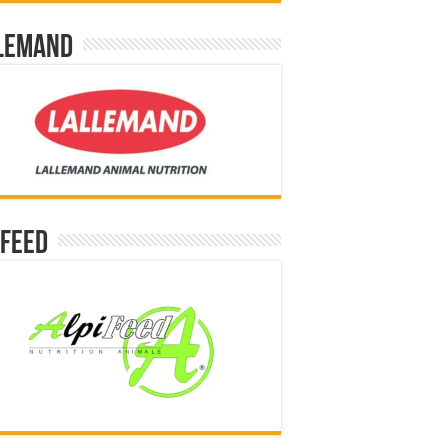
lemand
ifeed