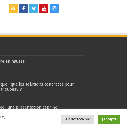
ière en hausse
que : quelles solutions concrètes pour
 troupeau ?
ce : une présentation caprine
te,
Je n'accepte pas
J'accepte