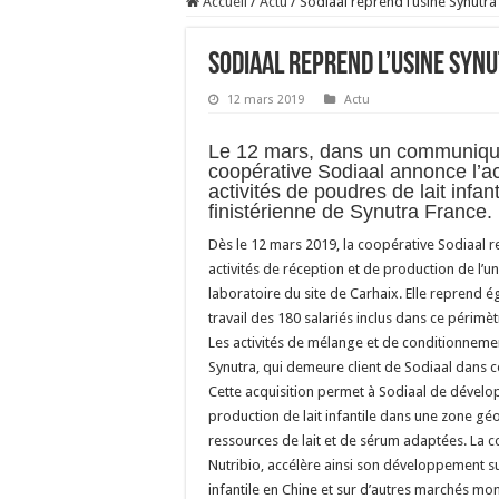
Accueil
/
Actu
/
Sodiaal reprend l’usine Synutra
Sodiaal reprend l’usine Syn
12 mars 2019
Actu
Le 12 mars, dans un communiqué
coopérative Sodiaal annonce l’ac
activités de poudres de lait infant
finistérienne de Synutra France.
Dès le 12 mars 2019, la coopérative Sodiaal 
activités de réception et de production de l’u
laboratoire du site de Carhaix. Elle reprend é
travail des 180 salariés inclus dans ce périmèt
Les activités de mélange et de conditionnemen
Synutra, qui demeure client de Sodiaal dans c
Cette acquisition permet à Sodiaal de dévelo
production de lait infantile dans une zone g
ressources de lait et de sérum adaptées. La coo
Nutribio, accélère ainsi son développement su
infantile en Chine et sur d’autres marchés m