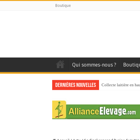
Boutique
Qui sommes-nous ?
Boutiq
Dernières nouvelles
Collecte laitière en ha
Stress thermique : que
40 ans du Space : une 
Les chèvres et le stres
La collecte de lait de