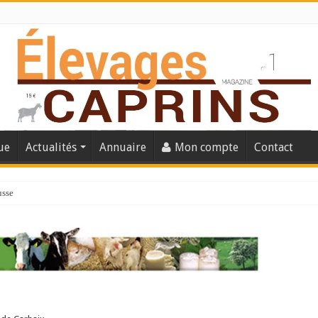
ue
Actualités
Annuaire
Mon compte
Contact
usse
lles solutions concrètes pour protéger son troupeau ?
présentation caprine quotidienne
s thermique
 chèvre confirme son rebond