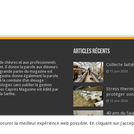
Articles récents
de chèvres et aux professionnels
Collecte lait
nt. Il donne la parole aux éleveurs
e grande partie du magazine est
15 juin 2026
agazine donne également la parole
à la conduite d’un élevage :
ologies sans oublier la gestion
Stress thermi
s Caprins Magazine est édité par
a Sarthe.
protéger son
12 juin 2026
40 ans du Spa
quotidienne
ocurer la meilleur expérience web possible. En cliquant sur j'accep
2 juin 2026