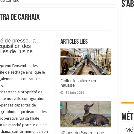
 de Carhaix
S’a
utra de Carhaix
 de presse, la
Articles liés
quisition des
iles de l’usine
reprend l’ensemble des
nité de séchage ainsi que le
galement les contrats de
Collecte laitière en
hausse
re.
t restent la propriété de
15 juin 2026
ette nouvelle configuration.
pper ses capacités de
éographique qui dispose des
Mét
pérative, via sa filiale
r un marché porteur du lait
ondiaux, conformément à son
40 ans du Space : une