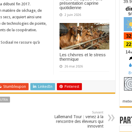
présentation caprine
a débuté fin 2017.
quotidienne
en matière de séchage, de
2 juin 2026
s secs, acquiert ainsi une
 de technologies de pointe,
ents de la coopérative.
 Sodiaal ne rassure qu’à
Les chèvres et le stress
thermique
26 mai 2026
Stumbleupon
LinkedIn
Pinterest
NUTRA
mete
Suivant
Lallemand Tour : venez à la
Par
rencontre des éleveurs qui
innovent