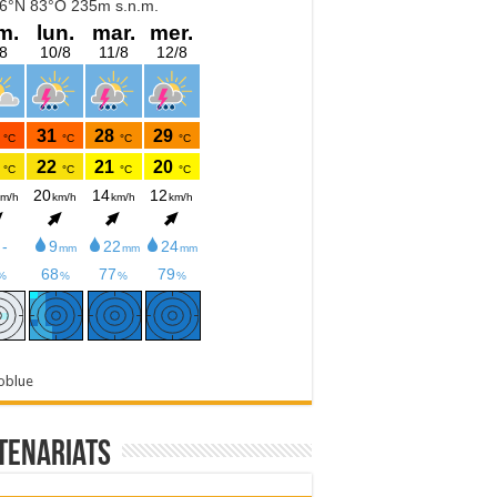
oblue
tenariats