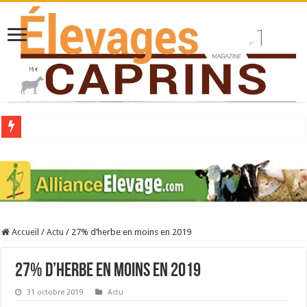
Collecte laitière en hausse
Stress thermique : quelles solutions concrètes pour protéger son troupeau ?
40 ans du Space : une présentation caprine quotidienne
Les chèvres et le stress thermique
Accueil
/
Actu
/
27% d’herbe en moins en 2019
La collecte de lait de chèvre confirme son rebond
27% d’herbe en moins en 2019
31 octobre 2019
Actu