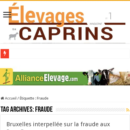
Collecte laitière en hausse
Stress thermique : quelles solutions concrètes pour protéger son troupeau ?
40 ans du Space : une présentation caprine quotidienne
Les chèvres et le stress thermique
Accueil
/
Étiquette :
Fraude
La collecte de lait de chèvre confirme son rebond
Tag Archives:
Fraude
Bruxelles interpellée sur la fraude aux