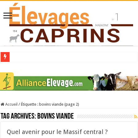
Collecte laitière en hausse
Stress thermique : quelles solutions concrètes pour protéger son troupeau ?
40 ans du Space : une présentation caprine quotidienne
Les chèvres et le stress thermique
Accueil
/
Étiquette :
bovins viande
(page 2)
La collecte de lait de chèvre confirme son rebond
Tag Archives:
bovins viande
Quel avenir pour le Massif central ?