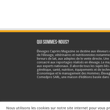
Qui sommes-nous?
Élevages Caprins Magazine se destine aux éleveurs 
de l’élevage, vétérinaires et nutritionnistes notamme
livreurs de lait, aux adeptes de le vente directe. Un
consacré aux reportages réalisés en élevage. Le m
aux experts nationaux. Il aborde tous les sujets liés 
génétique, santé, nutrition, équipements et de techn
économique et le management des Hommes. Élevage
Comedpro SARL, une maison d’éditions basée dans l
Nous utilisons les cookies sur notre site internet pour vous pr