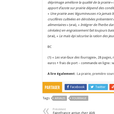
déprimage améliore la qualité de la prairie
» 
apport d’azote sur prairie dépend des condi
«
Une prairie avec légumineuses n’a jamais b
crucifères cultivées en dérobées présentent
alimentaires
» (vrai), «
Intégrer de l’herbe da
céréales) en engraissement fait toujours bais
(vrai), «
Le maïs épi sécurise la ration des je
BC
(1) «
Les vrai-faux des fourrages
», 28 pages, r
euros + frais de port – commande en ligne : w
A lire également
:
La prairie, première sour
Facebook
Twitter
Partager
Tags
ARVALIS
FOURRAGE
Précédent
FaireFrance arrive chez Aldi