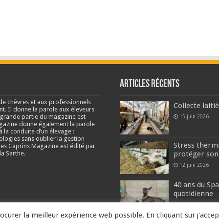
Articles récents
de chèvres et aux professionnels
Collecte lait
nt. Il donne la parole aux éleveurs
e grande partie du magazine est
15 juin 2026
agazine donne également la parole
à la conduite d’un élevage :
ologies sans oublier la gestion
Stress thermi
s Caprins Magazine est édité par
a Sarthe.
protéger son
12 juin 2026
40 ans du Spa
quotidienne
2 juin 2026
ocurer la meilleur expérience web possible. En cliquant sur j'accep