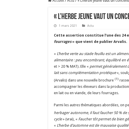
Accueil
/
Actu
/
« L’herbe jeune vaut un concent
« L’herbe jeune vaut un conc
1 mars 2021
Actu
Cette assertion constitue l’une des 24 
fourrages
» que vient de publier Arvalis.
«
L’herbe verte au stade feuillu est un alimen
alimentaire : peu encombrant, équilibré en é
et > 20 % MAT). Elle «
permet généralement de
lait sans complémentation protéique
», souli
(1)
(Arvalis) dans une nouvelle brochure
rassem
accompagner les éleveurs dans la production, l
en lait ou en viande, de leurs fourrages.
Parmi les autres thématiques abordées, on peu
herbager autonome, il faut faucher 50 % de 
cycle
» (vrai), «
Faucher tôt permet de bien gé
«
L’herbe d’automne est de mauvaise qualité