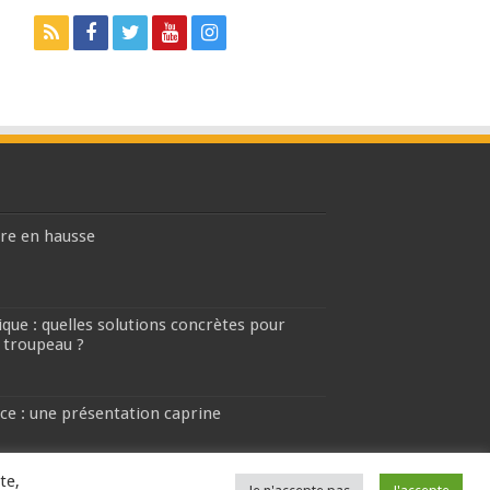
ière en hausse
que : quelles solutions concrètes pour
 troupeau ?
ce : une présentation caprine
te,