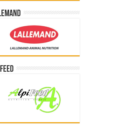
lemand
ifeed