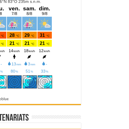
oblue
tenariats