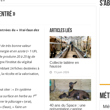
ré »
S’a
entré »
Articles liés
entrées du «
Vrai-faux des
t de très bonne valeur
nergie et en azote
(> 1 UFL
 produire 20 à 25 kg de
gne l’Institut du végétal
Collecte laitière en
hausse
blant 24 fiches destinées à
15 juin 2026
a récolte et la valorisation,
t citer : «
En système
Mét
er
sa surface en herbe au 1
rer le pâturage
» (vrai),
40 ans du Space : une
» (faux), «
Faire un
présentation caprine