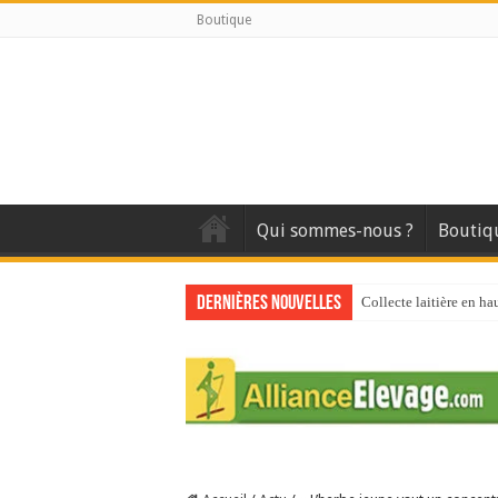
Boutique
Qui sommes-nous ?
Boutiq
Dernières nouvelles
Collecte laitière en ha
Stress thermique : que
40 ans du Space : une 
Les chèvres et le stres
La collecte de lait de