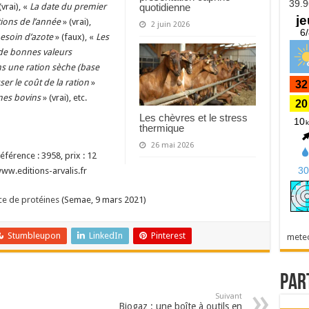
(vrai), «
La date du premier
quotidienne
tions de l’année
» (vrai),
2 juin 2026
esoin d’azote
» (faux), «
Les
 de bonnes valeurs
ns une ration sèche (base
ser le coût de la ration
»
unes bovins
» (vrai), etc.
Les chèvres et le stress
thermique
26 mai 2026
éférence : 3958, prix : 12
ww.editions-arvalis.fr
ce de protéines
(Semae, 9 mars 2021)
Stumbleupon
LinkedIn
Pinterest
mete
Par
Suivant
Biogaz : une boîte à outils en