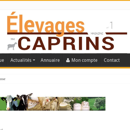
ue
Actualités
Annuaire
Mon compte
Contact
usse
lles solutions concrètes pour protéger son troupeau ?
présentation caprine quotidienne
s thermique
 chèvre confirme son rebond