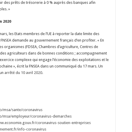
enir des prêts de trésorerie à 0 % auprès des banques afin
oles. »
n 2020
rs, les Etats membres de l’UE à reporter la date limite des
La FNSEA demande au gouvernement français d’en profiter. « En
 les organismes (FDSEA, Chambres d’agriculture, Centres de
des agriculteurs dans de bonnes conditions ; accompagnement
t exercice complexe qui engage l’économie des exploitations et le
ochaine », écrit la FNSEA dans un communiqué du 17 mars. Un
 un
arrêté du 10 avril 2020
.
eb/msa/sante/coronavirus
eb/msa/employeur/coronavirus-demarches
ww.economie.gouv.fr/coronavirus-soutien-entreprises
nement.fr/info-coronavirus