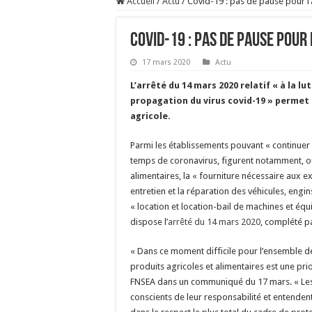
Accueil
/
Actu
/
Covid-19 : pas de pause pour l’
Covid-19 : pas de pause pour 
17 mars 2020
Actu
L’arrêté du 14 mars 2020 relatif « à la lu
propagation du virus covid-19 » permet l
agricole.
Parmi les établissements pouvant « continuer 
temps de coronavirus, figurent notamment, 
alimentaires, la « fourniture nécessaire aux exp
entretien et la réparation des véhicules, engins
« location et location-bail de machines et équ
dispose l’
arrêté du 14 mars 2020
, complété p
« Dans ce moment difficile pour l’ensemble de
produits agricoles et alimentaires est une prior
FNSEA dans un communiqué du 17 mars. « Les 
conscients de leur responsabilité et entenden