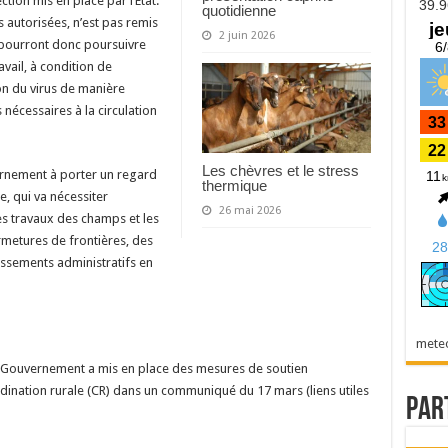
ction mis en place par l’Etat.
quotidienne
tés autorisées, n’est pas remis
2 juin 2026
s pourront donc poursuivre
ravail, à condition de
ion du virus de manière
s nécessaires à la circulation
Les chèvres et le stress
vernement à porter un regard
thermique
le, qui va nécessiter
26 mai 2026
s travaux des champs et les
rmetures de frontières, des
issements administratifs en
s
mete
e Gouvernement a mis en place des mesures de soutien
ination rurale (CR) dans un communiqué du 17 mars (liens utiles
Par