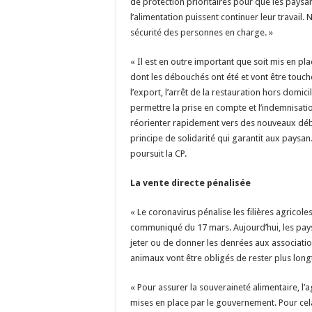
de protection prioritaires pour que les pays
l’alimentation puissent continuer leur travai
sécurité des personnes en charge. »
« Il est en outre important que soit mis en p
dont les débouchés ont été et vont être touché
l’export, l’arrêt de la restauration hors domi
permettre la prise en compte et l’indemnisation
réorienter rapidement vers des nouveaux déb
principe de solidarité qui garantit aux paysan
poursuit la CP.
La vente directe pénalisée
« Le coronavirus pénalise les filières agricol
communiqué du 17 mars. Aujourd’hui, les pays
jeter ou de donner les denrées aux association
animaux vont être obligés de rester plus lo
« Pour assurer la souveraineté alimentaire, l’a
mises en place par le gouvernement. Pour cel