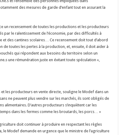
an.ne.s et l’ensemble des personnes impliquées dans
l. Notamment des mesures de garde d’enfant tout en assurant la
lace un recensement de toutes les productions et les producteurs
s par le ralentissement de l’économie, par des difficultés à
cile et des cantines scolaires… Ce recensement doit tout d’abord
 de toutes les pertes à la production, et, ensuite, il doit aider à
ouchés qui répondent aux besoins du territoire selon un
.ne.s une rémunération juste en évitant toute spéculation »,
es et les producteurs en vente directe, souligne le Modef dans un
ans ne peuvent plus vendre sur les marchés, ils sont obligés de
s alimentaires. D’autres producteurs s’inquiètent car les
ngtemps dans les fermes comme les broutards, les porcs… »
griculture doit continuer à produire en respectant les règles
a, le Modef demande en urgence que le ministre de l’agriculture