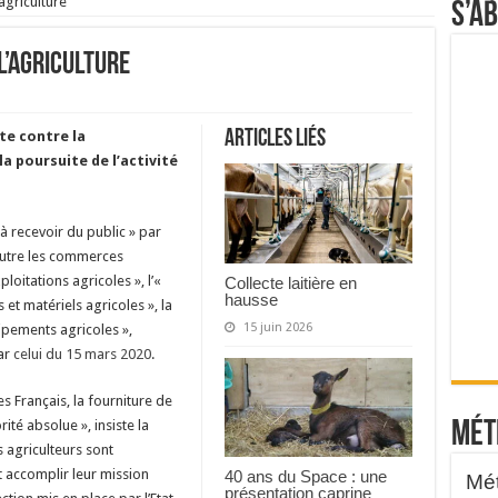
agriculture
S’a
l’agriculture
Articles liés
tte contre la
a poursuite de l’activité
à recevoir du public » par
outre les commerces
loitations agricoles », l’«
Collecte laitière en
hausse
 et matériels agricoles », la
15 juin 2026
ipements agricoles »,
ar
celui du 15 mars 2020
.
s Français, la fourniture de
ité absolue », insiste la
Mét
agriculteurs sont
t accomplir leur mission
40 ans du Space : une
présentation caprine