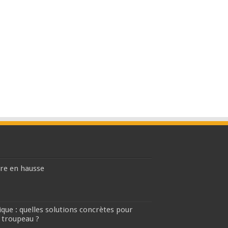
ière en hausse
que : quelles solutions concrètes pour
 troupeau ?