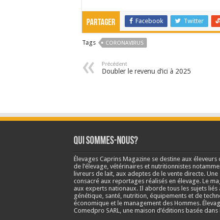
Facebook
Twitter
Partager
Tags
CORONAVIRUS
Précédent
Doubler le revenu d’ici à 2025
Qui sommes-nous?
Élevages Caprins Magazine se destine aux éleveurs 
de l’élevage, vétérinaires et nutritionnistes notamme
livreurs de lait, aux adeptes de le vente directe. Un
consacré aux reportages réalisés en élevage. Le m
aux experts nationaux. Il aborde tous les sujets liés 
génétique, santé, nutrition, équipements et de techn
économique et le management des Hommes. Élevage
Comedpro SARL, une maison d’éditions basée dans l