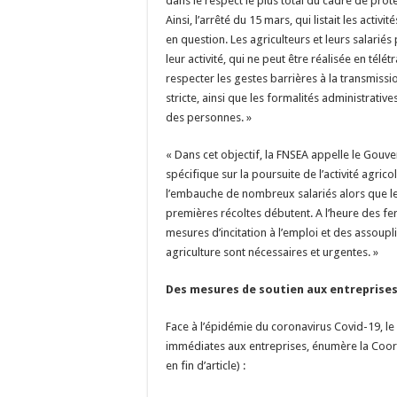
dans le respect le plus total du cadre de prote
Ainsi, l’arrêté du 15 mars, qui listait les activi
en question. Les agriculteurs et leurs salarié
leur activité, qui ne peut être réalisée en télét
respecter les gestes barrières à la transmiss
stricte, ainsi que les formalités administrative
des personnes. »
« Dans cet objectif, la FNSEA appelle le Gou
spécifique sur la poursuite de l’activité agrico
l’embauche de nombreux salariés alors que le
premières récoltes débutent. A l’heure des fe
mesures d’incitation à l’emploi et des assoupl
agriculture sont nécessaires et urgentes. »
Des mesures de soutien aux entreprise
Face à l’épidémie du coronavirus Covid-19, l
immédiates aux entreprises, énumère la Coord
en fin d’article) :