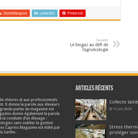
Stumbleupon
LinkedIn
Pinterest
Suivant
Le biogaz au défi de
l’agroécologie
Articles récents
de chèvres et aux professionnels
Collecte lait
nt. Il donne la parole aux éleveurs
e grande partie du magazine est
15 juin 2026
agazine donne également la parole
à la conduite d’un élevage :
ologies sans oublier la gestion
Stress thermi
s Caprins Magazine est édité par
a Sarthe.
protéger son