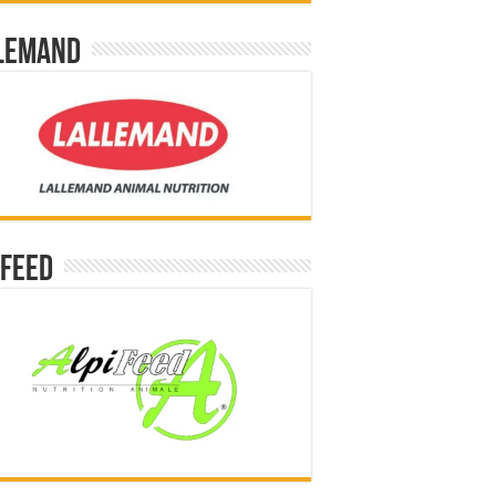
lemand
ifeed