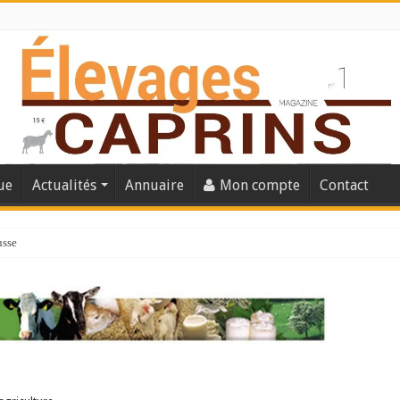
ue
Actualités
Annuaire
Mon compte
Contact
usse
lles solutions concrètes pour protéger son troupeau ?
présentation caprine quotidienne
s thermique
 chèvre confirme son rebond