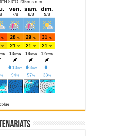
oblue
tenariats