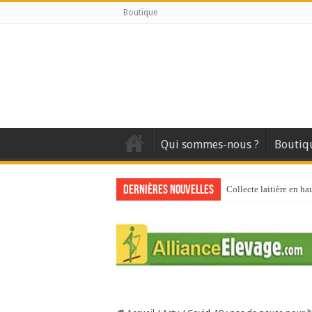
Boutique
Qui sommes-nous ?
Boutiq
Dernières nouvelles
Collecte laitière en ha
Stress thermique : que
40 ans du Space : une 
Les chèvres et le stres
La collecte de lait de