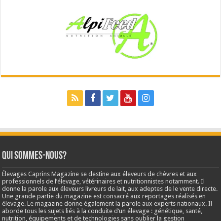
Qui sommes-nous?
Élevages Caprins Magazine se destine aux éleveurs de chèvres et aux
professionnels de l’élevage, vétérinaires et nutritionnistes notamment. Il
donne la parole aux éleveurs livreurs de lait, aux adeptes de le vente directe.
Une grande partie du magazine est consacré aux reportages réalisés en
élevage. Le magazine donne également la parole aux experts nationaux. Il
aborde tous les sujets liés à la conduite d’un élevage : génétique, santé,
nutrition, équipements et de technologies sans oublier la gestion