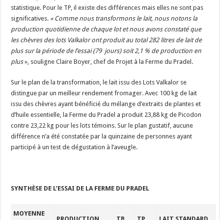
statistique. Pour le TP, il existe des différences mais elles ne sont pas
significatives.
«
Comme nous transformons le lait, nous notons la
production quotidienne de chaque lot et nous avons constaté que
les chèvres des lots Valkalor ont produit au total 282 litres de lait de
plus sur la période de l’essai (79 jours) soit
2,1 % de production
en
plus
»
, souligne Claire Boyer, chef de Projet à la Ferme du Pradel.
Sur le plan de la transformation, le lait issu des Lots Valkalor se
distingue par un meilleur rendement fromager. Avec 100 kg de lait
issu des chèvres ayant bénéficié du mélange d’extraits de plantes et
d’huile essentielle, la Ferme du Pradel a produit 23,88 kg de Picodon
contre 23,22 kg pour les lots témoins. Sur le plan gustatif, aucune
différence n’a été constatée par la quinzaine de personnes ayant
participé à un test de dégustation à l’aveugle.
SYNTHÈSE DE L’ESSAI DE LA FERME DU PRADEL
MOYENNE
PRODUCTION
TB
TP
LAIT STANDARD