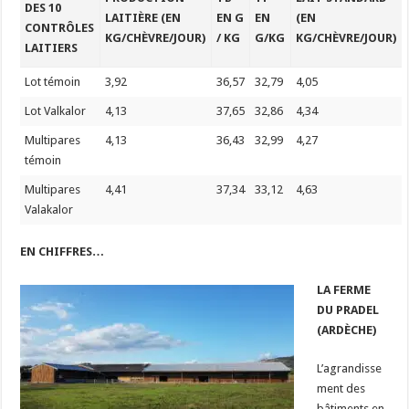
DES 10
LAITIÈRE (EN
EN G
EN
(EN
CONTRÔLES
KG/CHÈVRE/JOUR)
/ KG
G/KG
KG/CHÈVRE/JOUR)
LAITIERS
Lot témoin
3,92
36,57
32,79
4,05
Lot Valkalor
4,13
37,65
32,86
4,34
Multipares
4,13
36,43
32,99
4,27
témoin
Multipares
4,41
37,34
33,12
4,63
Valakalor
EN CHIFFRES…
LA FERME
DU PRADEL
(ARDÈCHE)
L’agrandisse
ment des
bâtiments en