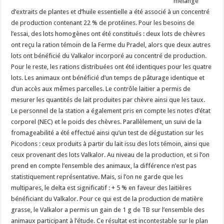
mélange
d’extraits de plantes et d’huile essentielle a été associé à un concentré
de production contenant 22 % de protéines. Pour les besoins de
l’essai
, des lots homogènes ont été constitués : deux lots de chèvres
ont reçu la ration témoin de la Ferme du Pradel, alors que deux autres
lots ont bénéficié du Valkalor incorporé au concentré de production.
Pour le reste, les rations distribuées ont été identiques pour les quatre
lots. Les animaux ont bénéficié d’un temps de pâturage identique et
d’un accès aux mêmes parcelles. Le contrôle laitier a permis de
mesurer les quantités de lait produites par chèvre ainsi que les taux.
Le personnel de la station a également pris en compte les notes d’état
corporel (NEC) et le poids des chèvres. Parallèlement, un suivi de la
fromageabilité a été effectué ainsi qu’un test de dégustation sur les
Picodons : ceux produits à partir du lait issu des lots témoin, ainsi que
ceux provenant des lots Valkalor. Au niveau de la production, et si l’on
prend en compte l’ensemble des animaux, la différence n’est pas
statistiquement représentative. Mais, si l’on ne garde que les
multipares,
le delta
est significatif : + 5 %
en faveur des laitières
bénéficiant du Valkalo
r. Pour ce qui est de la production de matière
grasse, le Valkalor a permis un gain de 1 g de TB sur l’ensemble des
animaux participant à l’étude. Ce résultat est incontestable sur le plan