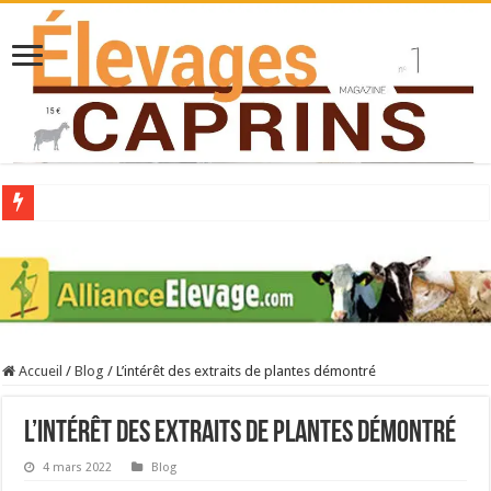
Collecte laitière en hausse
Stress thermique : quelles solutions concrètes pour protéger son troupeau ?
40 ans du Space : une présentation caprine quotidienne
Les chèvres et le stress thermique
Accueil
/
Blog
/
L’intérêt des extraits de plantes démontré
La collecte de lait de chèvre confirme son rebond
L’intérêt des extraits de plantes démontré
4 mars 2022
Blog