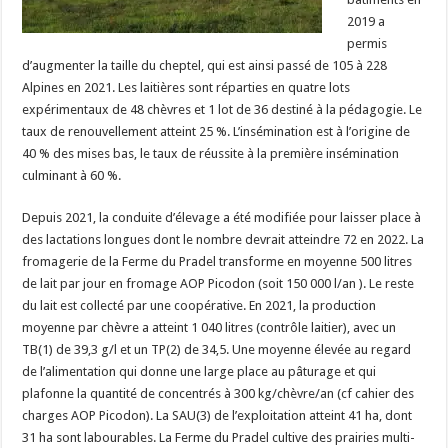
2019 a
permis
d’augmenter la taille du cheptel, qui est ainsi passé de 105 à 228
Alpines en 2021. Les laitières sont réparties en quatre lots
expérimentaux de 48 chèvres et 1 lot de 36 destiné à la pédagogie. Le
taux de renouvellement atteint 25 %. L’insémination est à l’origine de
40 % des mises bas, le taux de réussite à la première insémination
culminant à 60 %.
Depuis 2021, la conduite d’élevage a été modifiée pour laisser place à
des lactations longues dont le nombre devrait atteindre 72 en 2022. La
fromagerie de la Ferme du Pradel transforme en moyenne 500 litres
de lait
par jour
en fromage AOP Picodon (soit 150 000 l/an ). Le reste
du lait est collecté par
une
coopérative
. En 2021, la production
moyenne par chèvre a atteint 1 040 litres (contrôle laitier), avec un
TB
(1)
de 39,3 g/l et un TP
(2)
de 34,5. Une moyenne élevée au regard
de l’alimentation qui donne une large place au pâturage et qui
plafonne la quantité de concentrés à 300 kg/chèvre/an (cf cahier des
charges AOP Picodon). La SAU
(3)
de l’exploitation atteint 41 ha, dont
31 ha sont labourables. La Ferme du Pradel cultive des prairies multi-