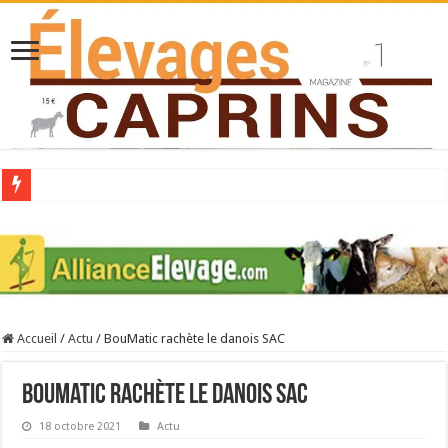
Collecte laitière en hausse
Stress thermique : quelles solutions concrètes pour protéger son troupeau ?
40 ans du Space : une présentation caprine quotidienne
Les chèvres et le stress thermique
Accueil
/
Actu
/
BouMatic rachète le danois SAC
La collecte de lait de chèvre confirme son rebond
BouMatic rachète le danois SAC
18 octobre 2021
Actu