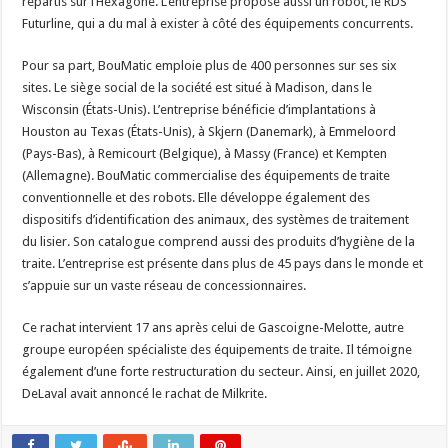
répartis sur l’Hexagone. L’entreprise propose aussi un robot, le RDS
Futurline, qui a du mal à exister à côté des équipements concurrents.
Pour sa part, BouMatic emploie plus de 400 personnes sur ses six
sites. Le siège social de la société est situé à Madison, dans le
Wisconsin (États-Unis). L’entreprise bénéficie d’implantations à
Houston au Texas (États-Unis), à Skjern (Danemark), à Emmeloord
(Pays-Bas), à Remicourt (Belgique), à Massy (France) et Kempten
(Allemagne). BouMatic commercialise des équipements de traite
conventionnelle et des robots. Elle développe également des
dispositifs d’identification des animaux, des systèmes de traitement
du lisier. Son catalogue comprend aussi des produits d’hygiène de la
traite. L’entreprise est présente dans plus de 45 pays dans le monde et
s’appuie sur un vaste réseau de concessionnaires.
Ce rachat intervient 17 ans après celui de Gascoigne-Melotte, autre
groupe européen spécialiste des équipements de traite. Il témoigne
également d’une forte restructuration du secteur. Ainsi, en juillet 2020,
DeLaval avait annoncé le rachat de Milkrite.