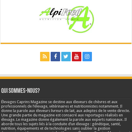
Qui sommes-nous?
Élevages Caprins Magazine se destine aux éleveurs de chèvres et aux
professionnels de l’élevage, vétérinaires et nutritionnistes notamment. Il
donne la parole aux éleveurs livreurs de lait, aux adeptes de le vente directe.
Une grande partie du magazine est consacré aux reportages réalisés en
élevage. Le magazine donne également la parole aux experts nationaux. Il
aborde tous les sujets liés à la conduite d’un élevage : génétique, santé,
nutrition, équipements et de technologies sans oublier la gestion