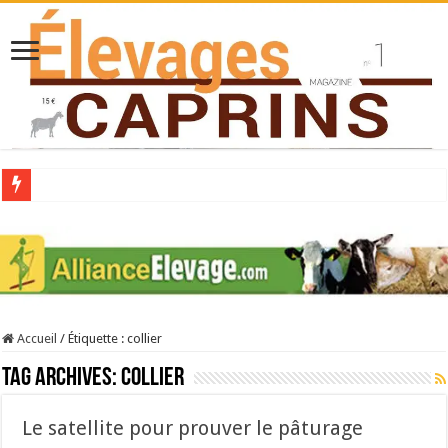
Collecte laitière en hausse
Stress thermique : quelles solutions concrètes pour protéger son troupeau ?
40 ans du Space : une présentation caprine quotidienne
Les chèvres et le stress thermique
Accueil
/
Étiquette :
collier
La collecte de lait de chèvre confirme son rebond
Tag Archives:
collier
Le satellite pour prouver le pâturage