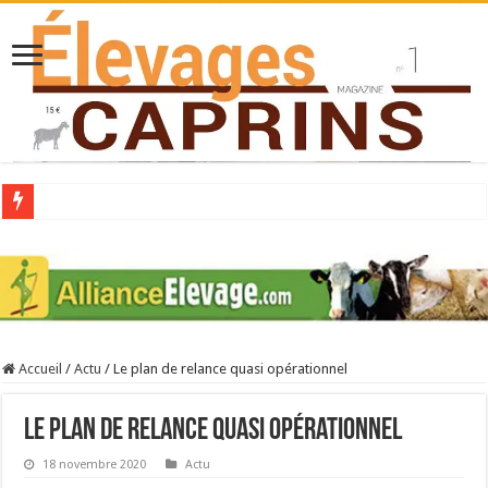
Collecte laitière en hausse
Stress thermique : quelles solutions concrètes pour protéger son troupeau ?
40 ans du Space : une présentation caprine quotidienne
Les chèvres et le stress thermique
Accueil
/
Actu
/
Le plan de relance quasi opérationnel
La collecte de lait de chèvre confirme son rebond
Le plan de relance quasi opérationnel
18 novembre 2020
Actu