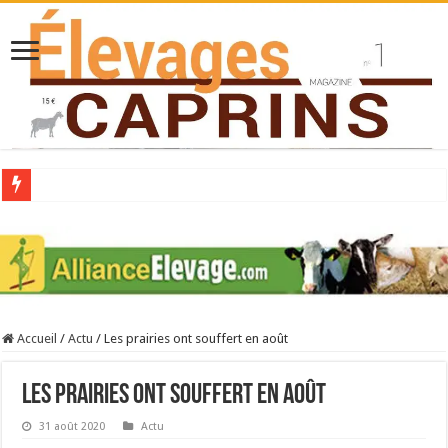
Collecte laitière en hausse
Stress thermique : quelles solutions concrètes pour protéger son troupeau ?
40 ans du Space : une présentation caprine quotidienne
Les chèvres et le stress thermique
Accueil
/
Actu
/
Les prairies ont souffert en août
La collecte de lait de chèvre confirme son rebond
Les prairies ont souffert en août
31 août 2020
Actu