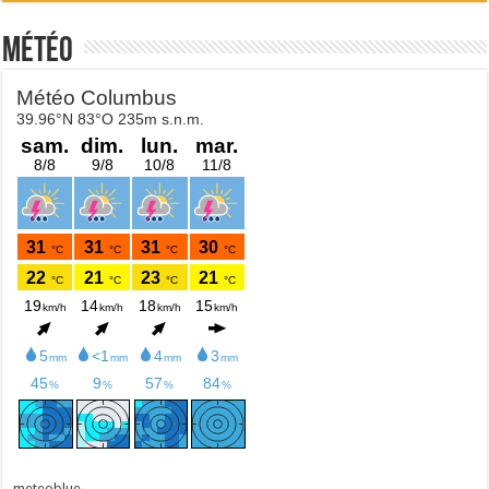
Météo
meteoblue