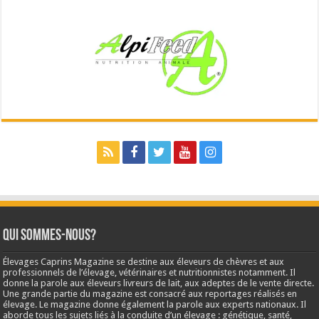
Qui sommes-nous?
Élevages Caprins Magazine se destine aux éleveurs de chèvres et aux
professionnels de l’élevage, vétérinaires et nutritionnistes notamment. Il
donne la parole aux éleveurs livreurs de lait, aux adeptes de le vente directe.
Une grande partie du magazine est consacré aux reportages réalisés en
élevage. Le magazine donne également la parole aux experts nationaux. Il
aborde tous les sujets liés à la conduite d’un élevage : génétique, santé,