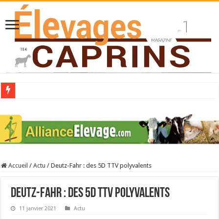
Collecte laitière en hausse
Stress thermique : quelles solutions concrètes pour protéger son troupeau ?
40 ans du Space : une présentation caprine quotidienne
Les chèvres et le stress thermique
Accueil
/
Actu
/
Deutz-Fahr : des 5D TTV polyvalents
La collecte de lait de chèvre confirme son rebond
Deutz-Fahr : des 5D TTV polyvalents
11 janvier 2021
Actu