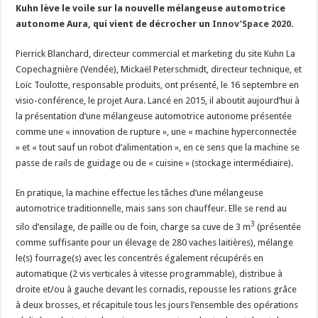
Kuhn lève le voile sur la nouvelle mélangeuse automotrice
autonome Aura, qui vient de décrocher un
Innov’Space 2020
.
Pierrick Blanchard, directeur commercial et marketing du site Kuhn La
Copechagnière (Vendée), Mickaël Peterschmidt, directeur technique, et
Loïc Toulotte, responsable produits, ont présenté, le 16 septembre en
visio-conférence, le projet Aura. Lancé en 2015, il aboutit aujourd’hui à
la présentation d’une mélangeuse automotrice autonome présentée
comme une « innovation de rupture », une « machine hyperconnectée
» et « tout sauf un robot d’alimentation », en ce sens que la machine se
passe de rails de guidage ou de « cuisine » (stockage intermédiaire).
En pratique, la machine effectue les tâches d’une mélangeuse
automotrice traditionnelle, mais sans son chauffeur. Elle se rend au
3
silo d’ensilage, de paille ou de foin, charge sa cuve de 3 m
(présentée
comme suffisante pour un élevage de 280 vaches laitières), mélange
le(s) fourrage(s) avec les concentrés également récupérés en
automatique (2 vis verticales à vitesse programmable), distribue à
droite et/ou à gauche devant les cornadis, repousse les rations grâce
à deux brosses, et récapitule tous les jours l’ensemble des opérations