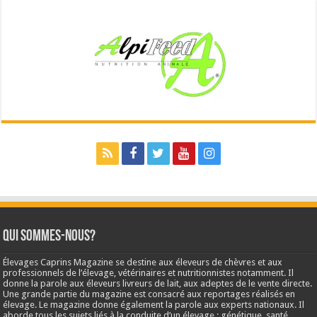
Qui sommes-nous?
Élevages Caprins Magazine se destine aux éleveurs de chèvres et aux
professionnels de l’élevage, vétérinaires et nutritionnistes notamment. Il
donne la parole aux éleveurs livreurs de lait, aux adeptes de le vente directe.
Une grande partie du magazine est consacré aux reportages réalisés en
élevage. Le magazine donne également la parole aux experts nationaux. Il
aborde tous les sujets liés à la conduite d’un élevage : génétique, santé,