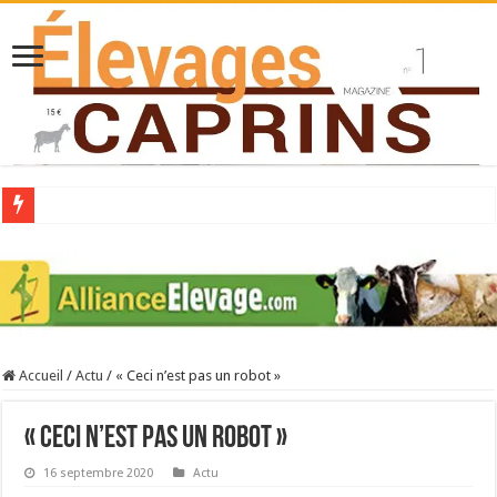
Collecte laitière en hausse
Stress thermique : quelles solutions concrètes pour protéger son troupeau ?
40 ans du Space : une présentation caprine quotidienne
Les chèvres et le stress thermique
Accueil
/
Actu
/
« Ceci n’est pas un robot »
La collecte de lait de chèvre confirme son rebond
« Ceci n’est pas un robot »
16 septembre 2020
Actu